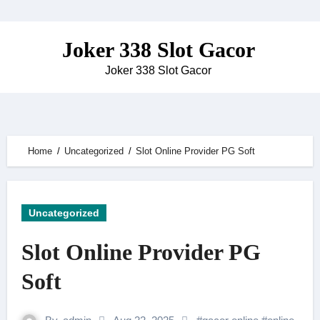
Skip
to
Joker 338 Slot Gacor
content
Joker 338 Slot Gacor
Home
Uncategorized
Slot Online Provider PG Soft
Uncategorized
Slot Online Provider PG
Soft