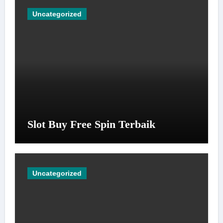
Uncategorized
Slot Buy Free Spin Terbaik
Uncategorized