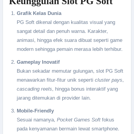
Keunggulan Slot PG Soft
Grafik Kelas Dunia
PG Soft dikenal dengan kualitas visual yang
sangat detail dan penuh warna. Karakter,
animasi, hingga efek suara dibuat seperti game
modern sehingga pemain merasa lebih terhibur.
Gameplay Inovatif
Bukan sekadar memutar gulungan, slot PG Soft
menawarkan fitur-fitur unik seperti
cluster pays
,
cascading reels
, hingga bonus interaktif yang
jarang ditemukan di provider lain.
Mobile-Friendly
Sesuai namanya,
Pocket Games Soft
fokus
pada kenyamanan bermain lewat smartphone.